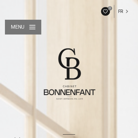
0
FR
MENU