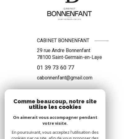
CABINET BONNENFANT
29 rue Andre Bonnenfant
78100
Saint-Germain-en-Laye
01 39 73 60 77
cabonnenfant@gmail.com
Comme beaucoup, notre site
NOS RÉSEAUX
utilise les cookies
Nous suivre
On aimerait vous accompagner pendant
votre visite.
En poursuivant, vous acceptez l'utilisation des
cookies par ce site, afin de vous proposer des