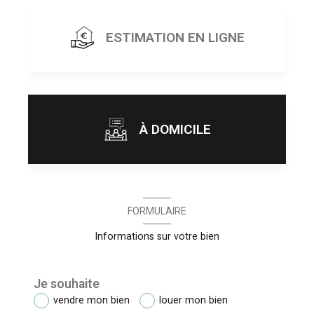
ESTIMATION EN LIGNE
À DOMICILE
J'obtiens une estimation en 4 étapes
FORMULAIRE
Informations sur votre bien
1
2
3
4
Je souhaite
vendre mon bien
louer mon bien