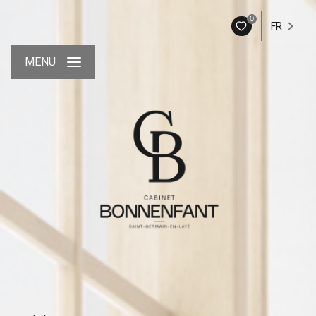
0
FR
MENU