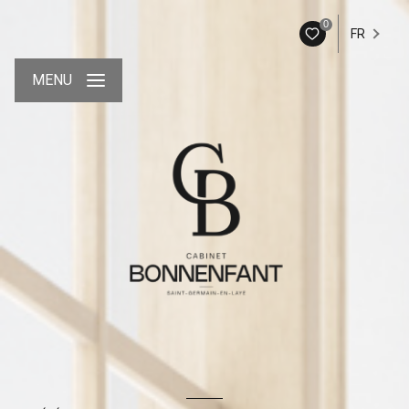
0
FR
MENU