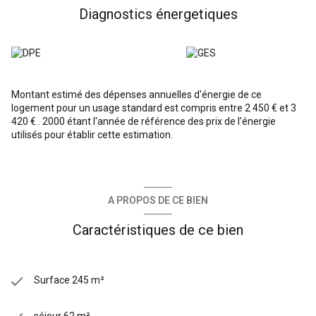
S’ajoute une suite parentale avec dressing et salle de bains
Diagnostics énergetiques
privative.
Un second escalier mène au dernier étage, où les combles isolés
et aménagés offrent un grand espace de jeux ainsi qu’une
chambre supplémentaire.
Le sous-sol total est entièrement aménagé et comprend
notamment une cave à vin ainsi qu'une vaste pièce pour y faire
Montant estimé des dépenses annuelles d'énergie de ce
une salle de sport ou salle de cinéma selon vos envies.
logement pour un usage standard est compris entre 2 450 € et 3
Une maison où espace, lumière et extérieur se conjuguent pour
420 € . 2000 étant l'année de référence des prix de l'énergie
une vie de famille harmonieuse.
utilisés pour établir cette estimation.
Visuels non contractuels, suggestions d'aménagement
A PROPOS DE CE BIEN
Caractéristiques de ce bien
Surface 245 m²
séjour 62 m²