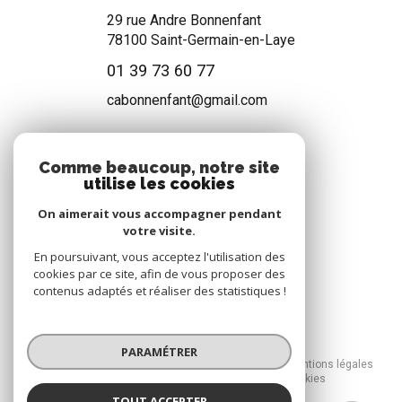
29 rue Andre Bonnenfant
78100
Saint-Germain-en-Laye
01 39 73 60 77
cabonnenfant@gmail.com
Comme beaucoup, notre site
NOS RÉSEAUX
utilise les cookies
Nous suivre
On aimerait vous accompagner pendant
votre visite.
En poursuivant, vous acceptez l'utilisation des
cookies par ce site, afin de vous proposer des
contenus adaptés et réaliser des statistiques !
© 2026 | Tous droits réservés
PARAMÉTRER
Nos honoraires
Nos partenaires
Mentions légales
Admin
Politique RGPD
Cookies
TOUT ACCEPTER