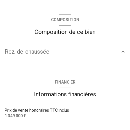
COMPOSITION
Composition de ce bien
Rez-de-chaussée
salon/sejour
30.13 m²
salon/sejour
19.42 m²
FINANCIER
salon/sejour
13.12 m²
Informations financières
cuisine
12.45 m²
entrée
12.67 m²
Prix de vente honoraires TTC inclus
1 349 000 €
garage
35.23 m²