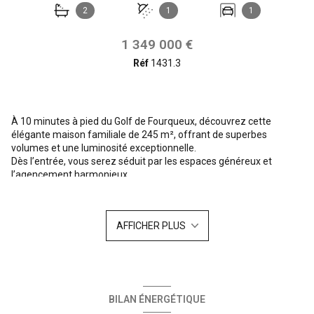
2
1
1
1 349 000 €
Réf
1431.3
À 10 minutes à pied du Golf de Fourqueux, découvrez cette
élégante maison familiale de 245 m², offrant de superbes
volumes et une luminosité exceptionnelle.
Dès l’entrée, vous serez séduit par les espaces généreux et
l’agencement harmonieux.
La maison propose un vaste triple séjour de réception, lumineux et
chaleureux, agrémenté d’une cheminée. Cet espace de vie s’ouvre
directement sur un jardin soigneusement arboré et une piscine
AFFICHER PLUS
chauffée, à l’abri de tout vis-à-vis, offrant un cadre idéal pour se
détendre en toute sérénité.
Une cuisine indépendante, entièrement équipée, complète ce
niveau, ainsi qu'un grand double garage attenant.
À l’étage, vous trouverez trois grandes chambres, dont l’une
dispose de sa salle de bains privative, ainsi qu’une salle d'eau
BILAN ÉNERGÉTIQUE
supplémentaire sur le palier.