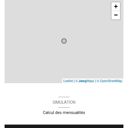
+
−
Leaflet
|
©
Maps
|
© OpenStreetMap
Jawg
SIMULATION
Calcul des mensualités