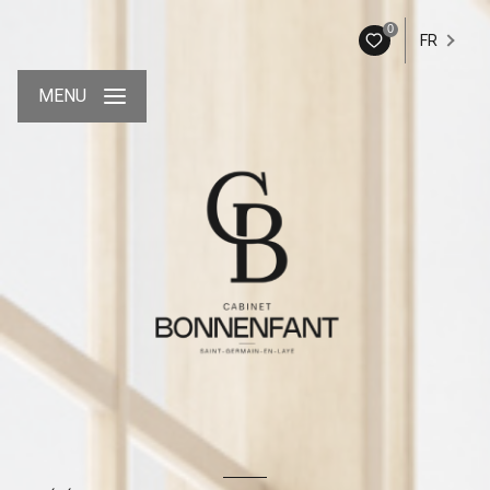
0
FR
MENU