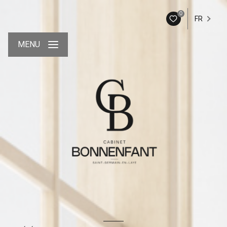
0
FR
MENU