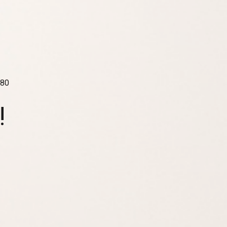
980
!