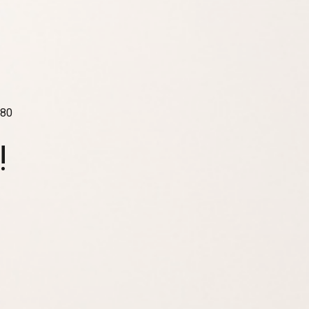
980
!