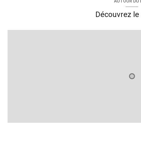
AUTOUR DU 
chambre
Découvrez le 
cuisine
w.c.
cour