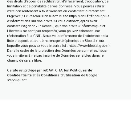
des droits d’accès, de rectification, d’effacement, d’opposition, de
limitation et de portabilité de vos données. Vous pouvez retirer
votre consentement à tout moment en contactant directement
l’Agence / Le Réseau. Consultez le site
https://cnil.fr/fr
pour plus
d’informations sur vos droits. Si vous estimez, après avoir
contacté l'Agence / le Réseau, que vos droits « Informatique et
Libertés » ne sont pas respectés, vous pouvez adresser une
réclamation à la CNIL. Nous vous informons de l’existence de la
liste d'opposition au démarchage téléphonique « Bloctel », sur
laquelle vous pouvez vous inscrire ici :
https://www.bloctel.gouv.fr
.
Dans le cadre de la protection des Données personnelles, nous
vous invitons à ne pas inscrire de Données sensibles dans le
champ de saisie libre.
Ce site est protégé par reCAPTCHA, les
Politiques de
Confidentialité
et es
Conditions d'utilisation
de Google
s'appliquent.