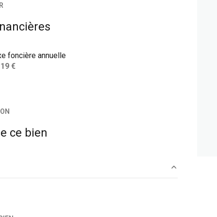
R
inancières
xe foncière annuelle
119 €
ION
e ce bien
11,40 m²
13,43 m²