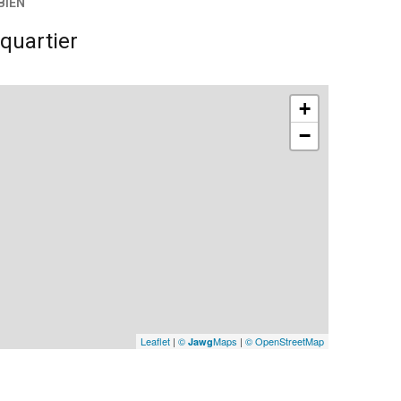
BIEN
15,50 m²
quartier
6,71 m²
0,98 m²
+
15,20 m²
−
Leaflet
|
©
Maps
|
© OpenStreetMap
Jawg