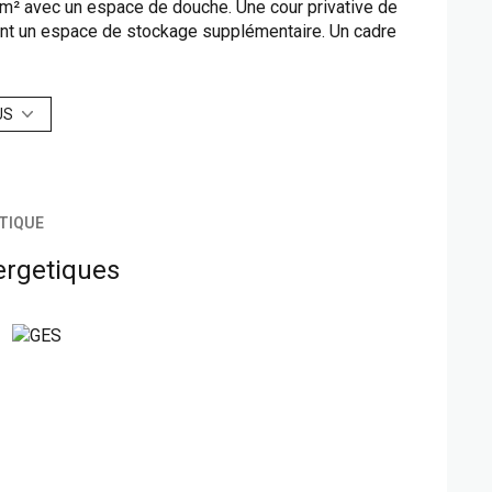
m² avec un espace de douche. Une cour privative de
ant un espace de stockage supplémentaire. Un cadre
 praticité au coeur de Saint-Germain-en-Laye. Usage
US
é sont disponibles sur le site
Géorisques
TIQUE
ergetiques