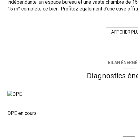
indépendante, un espace bureau et une vaste chambre de 15
15 m² complète ce bien. Profitez également d'une cave offr
de vie agréable, parfait pour ceux qui recherchent confort et
professionnelle possible.
AFFICHER PL
Les informations sur les risques auxquels ce bien est expos
BILAN ÉNERGÉ
Diagnostics én
DPE en cours