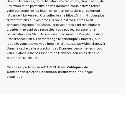
des droits d’accès, de rectification, d’effacement, d’opposition, de
limitation et de portabilité de vos données. Vous pouvez retirer
votre consentement à tout moment en contactant directement
l’Agence / Le Réseau. Consultez le site
https://cnil.fr/fr
pour plus
d’informations sur vos droits. Si vous estimez, après avoir
contacté l'Agence / le Réseau, que vos droits « Informatique et
Libertés » ne sont pas respectés, vous pouvez adresser une
réclamation à la CNIL. Nous vous informons de l’existence de la
liste d'opposition au démarchage téléphonique « Bloctel », sur
laquelle vous pouvez vous inscrire ici :
https://www.bloctel.gouv.fr
.
Dans le cadre de la protection des Données personnelles, nous
vous invitons à ne pas inscrire de Données sensibles dans le
champ de saisie libre.
Ce site est protégé par reCAPTCHA, les
Politiques de
Confidentialité
et es
Conditions d'utilisation
de Google
s'appliquent.