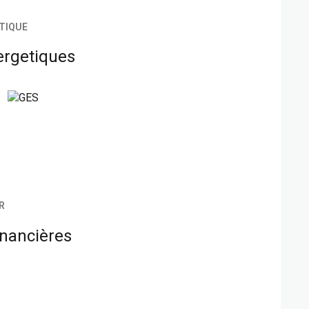
TIQUE
ergetiques
R
inancières