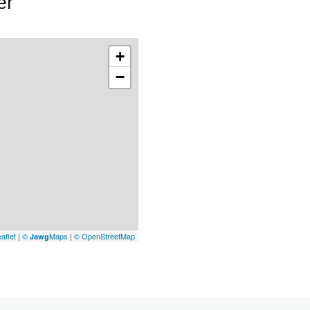
er
+
−
aflet
|
©
Maps
|
© OpenStreetMap
Jawg