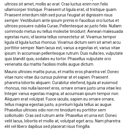
ultrices sit amet, mollis ac erat. Cras luctus enim non felis
ullamcorper tristique. Praesent ut ligula erat, id tristique quam.
Praesent interdum nibh sed purus feugiat at dignissim risus
semper. Vestibulum ante ipsum primis in faucibus orci luctus et
ultrices posuere cubilia Curae; Pellentesque ac justo felis. Nullam
commodo metus eu tellus molestie tincidunt. Aenean malesuada
egestas nunc, id lacinia tellus consectetur at. Vivamus tempor
ligula id ligula luctus rhoncus. Vivamus dictum sem sit amet arcu
porttitor semper. Nam lacus est, varius a egestas et, varius vitae
ipsum. In accumsan pellentesque rutrum. Duis nulla leo, vulputate
quis blandit quis, sodales eu tortor. Phasellus vulputate orci
venenatis dui mattis facilisis mollis augue dictum.
Mauris ultricies mattis purus, et mattis eros pharetra vel. Donec
vitae nunc vitae dui cursus pulvinar at et sapien. Praesent
pharetra lobortis aliquam. Curabitur eleifend, ligula at euismod
rhoncus, nisi nulla laoreet eros, ornare ornare justo urna vitae leo.
Integer varius egestas magna, at accumsan ipsum tempor non.
Aliquam erat volutpat. Fusce iaculis, sapien eu ornare ornare,
tellus magna egestas justo, a pretium ligula tellus ac augue.
Phasellus ultricies odio non mi tincidunt eu porttitor sem
sollicitudin. Cras sed rutrum ante. Phasellus et urna est. Donec
velit lacus, lobortis et mollis at, volutpat eget arcu. Nam pharetra
elit vel libero dapibus sed placerat risus fringilla.